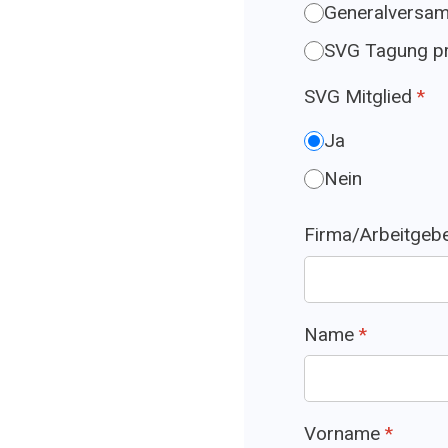
Generalversam
SVG Tagung pr
SVG Mitglied
*
Ja
Nein
Firma/Arbeitgeb
Name
*
Vorname
*