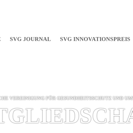
E
SVG JOURNAL
SVG INNOVATIONSPREIS
CHE VEREI­NIGUNG FÜR GESUNDHEITS­SCHUTZ UND U
TGLIEDSCH